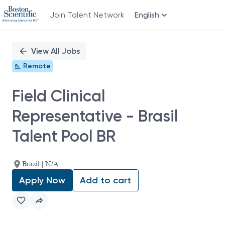
Join Talent Network
English
Single
Position
View All Jobs
Remote
Field Clinical
Representative - Brasil
Talent Pool BR
Brazil | N/A
Apply Now
Add to cart