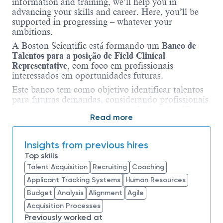
information and training, we’ll help you in
advancing your skills and career. Here, you’ll be
supported in progressing – whatever your
ambitions.
A Boston Scientific está formando um
Banco de
Talentos para a posição de Field Clinical
Representative
, com foco em profissionais
interessados em oportunidades futuras.
Este banco tem como objetivo identificar talentos
para futuras demandas, considerando profissionais
que possam atuar com suporte técnico-científico e
Read more
contribuir para o uso eficaz e seguro de tecnologias
avançadas em procedimentos médicos.
Insights from previous hires
Principais Responsabilidades
Top skills
Talent Acquisition
Recruiting
Coaching
Fornecer suporte técnico e clínico em tempo
Applicant Tracking Systems
Human Resources
real durante procedimentos médicos
envolvendo dispositivos da Boston Scientific;
Budget
Analysis
Alignment
Agile
Realizar treinamentos e capacitações para
Acquisition Processes
médicos, enfermeiros e demais profissionais
Previously worked at
de saúde sobre os produtos;