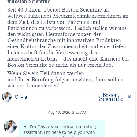
#Boston Scientific
Seit 40 Jahren arbeitet Boston Scientific als
weltweit führendes Medizintechnikunternehmen an
dem Ziel, das Leben von Patienten und
Patientinnen zu verbessern. Täglich stellen wir uns
den wichtigsten Herausforderungen der
Gesundheitsbranche mit innovativen Produkten,
einer Kultur der Zusammenarbeit und einer tiefen
Leidenschaft für die Verbesserung des
menschlichen Lebens – das macht eine Karriere bei
Boston Scientific zu mehr als nur einem Job.
Wenn Sie ein Teil davon werden
und Ihrer Berufung folgen möchten, dann sollten
wir uns kennenlernen!
Für unseren Geschäftsbereich
Finance
suchen wir
zum nächstmöglichen Zeitpunkt für unser Office in
Düsseldorf eine:n
Finance & Accounting Analyst (m/w/d)
IHR VERANTWORTUNGSBEREICH
Read more
Eigenverantwortliche Buchhaltung der