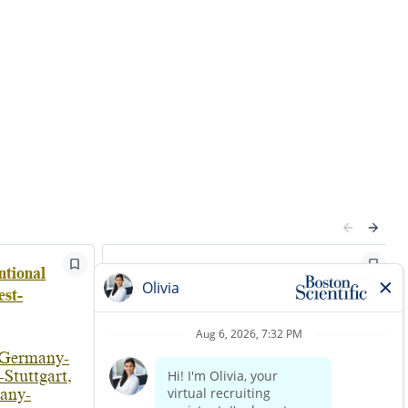
ntional
Account Manager Peripheral
st-
Interventions
Amsterdam, Netherlands |
Netherlands-Amsterdam,
|
Netherlands-Arnhem,
 Germany-
Netherlands-Utrecht
Stuttgart,
Sales
any-
Posted 17 days ago