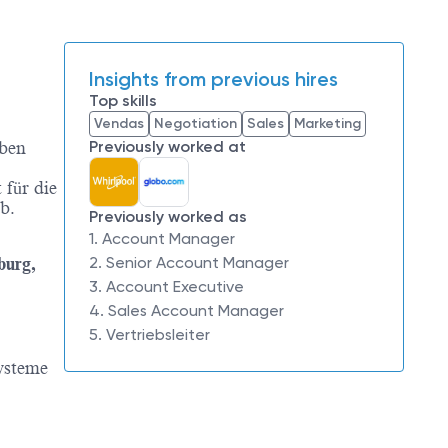
Insights from previous hires
Top skills
Vendas
Negotiation
Sales
Marketing
Previously worked at
eben
 für die
Job.
Previously worked as
1. Account Manager
2. Senior Account Manager
urg,
3. Account Executive
4. Sales Account Manager
5. Vertriebsleiter
Systeme