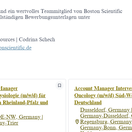
d ein wertvolles Teammitglied von Boston Scientific
llständigen Bewerbungsunterlagen unter
.
ources | Codrina Schech
nscientific.de
Manager
Account Manager Interve
ysiologie (m/w/d) für
Oncology (m/w/d) Süd-We
n Rheinland-Pfalz und
Deutschland
Dusseldorf, Germany 
Germany-Düsseldorf,
DE-NW, Germany |
Regensburg, Germany-
y-Trier
Germany-Bonn, Germ