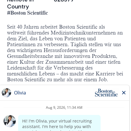
Country
#Boston Scientific
Seit 40 Jahren arbeitet Boston Scientific als
weltweit führendes Medizintechnikunternehmen an
dem Ziel, das Leben von Patienten und
Patientinnen zu verbessern. Täglich stellen wir uns
den wichtigsten Herausforderungen der
Gesundheitsbranche mit innovativen Produkten,
einer Kultur der Zusammenarbeit und einer tiefen
Leidenschaft für die Verbesserung des
menschlichen Lebens – das macht eine Karriere bei
Boston Scientific zu mehr als nur einem Job.
Wenn Sie ein Teil davon werden
und Ihrer Berufung folgen möchten, dann sollten
wir uns kennenlernen!
Für unseren Geschäftsbereich
Structural Heart
WATCHMAN
suchen wir zum nächstmöglichen
Zeitpunkt für die Region
München:
Clinical Sales Representative (m/w/d)