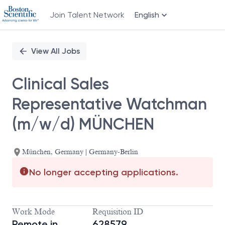
Join Talent Network
English
Single
Position
View All Jobs
Clinical Sales
Representative Watchman
(m/w/d) MÜNCHEN
München, Germany | Germany-Berlin
No longer accepting applications.
Work Mode
Requisition ID
Remote in
628579