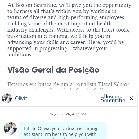
At Boston Scientific, we’ll give you the opportunity
to harness all that’s within you by working in
teams of diverse and high-performing employees,
tackling some of the most important health
industry challenges. With access to the latest tools,
information and training, we’ll help you in
advancing your skills and career. Here, you’ll be
supported in progressing – whatever your
ambitions.
Visão Geral da Posição
Estamos em busca de um(a) Analista Fiscal Sênior
para garantir conformidade fiscal, eficiência
operacional e suporte às áreas de negócio. Esta
posição terá papel estratégico na gestão tributária
Read more
de importações, classificação fiscal, transfer pricing
e parametrizações em SAP.
Buscamos um profissional com forte base técnica,
visão estratégica e experiência prática em ambientes
de alta exigência, capaz de propor melhorias,