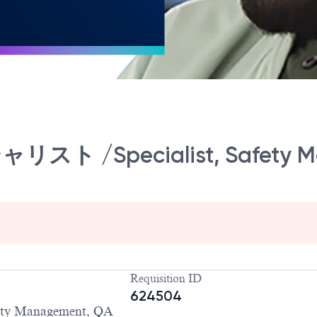
/Specialist, Safety Ma
Requisition ID
624504
 Management, QA