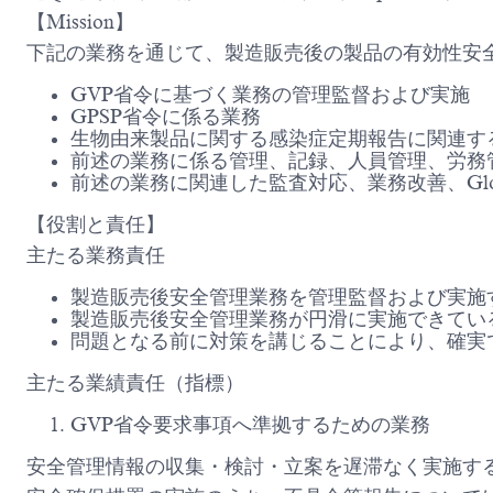
【Mission】
下記の業務を通じて、製造販売後の製品の有効性安
GVP省令に基づく業務の管理監督および実施
GPSP省令に係る業務
生物由来製品に関する感染症定期報告に関連する
前述の業務に係る管理、記録、人員管理、労務
前述の業務に関連した監査対応、業務改善、Glo
【役割と責任】
主たる業務責任
製造販売後安全管理業務を管理監督および実施
製造販売後安全管理業務が円滑に実施できてい
問題となる前に対策を講じることにより、確実
主たる業績責任（指標）
GVP省令要求事項へ準拠するための業務
安全管理情報の収集・検討・立案を遅滞なく実施す