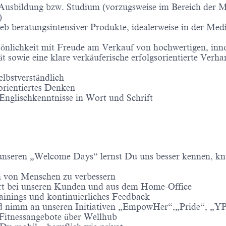
e Ausbildung bzw. Studium (vorzugsweise im Bereich der M
)
rieb beratungsintensiver Produkte, idealerweise in der M
ersönlichkeit mit Freude am Verkauf von hochwertigen, in
ät sowie eine klare verkäuferische erfolgsorientierte Verh
elbstverständlich
orientiertes Denken
nglischkenntnisse in Wort und Schrift
 unseren „Welcome Days“ lernst Du uns besser kennen, kn
en von Menschen zu verbessern
 Ort bei unseren Kunden und aus dem Home-Office
nings und kontinuierliches Feedback
 und nimm an unseren Initiativen „EmpowHer“,„Pride“, 
Fitnessangebote über Wellhub