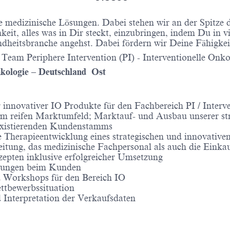
e medizinische Lösungen. Dabei stehen wir an der Spitze 
keit, alles was in Dir steckt, einzubringen, indem Du in v
ndheitsbranche angehst. Dabei fördern wir Deine Fähigke
m Team Periphere Intervention (PI) - Interventionelle Onk
nkologie – Deutschland Ost
innovativer IO Produkte für den Fachbereich PI / Interv
nem reifen Marktumfeld; Marktauf- und Ausbau unserer st
 existierenden Kundenstamms
 Therapieentwicklung eines strategischen und innovative
itung, das medizinische Fachpersonal als auch die Einkau
epten inklusive erfolgreicher Umsetzung
ulungen beim Kunden
 Workshops für den Bereich IO
ttbewerbssituation
 Interpretation der Verkaufsdaten