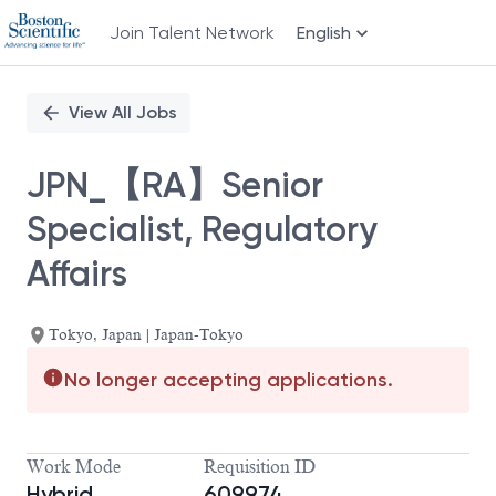
Join Talent Network
English
Single
Position
View All Jobs
JPN_【RA】Senior
Specialist, Regulatory
Affairs
Tokyo, Japan | Japan-Tokyo
No longer accepting applications.
Work Mode
Requisition ID
Hybrid
609974