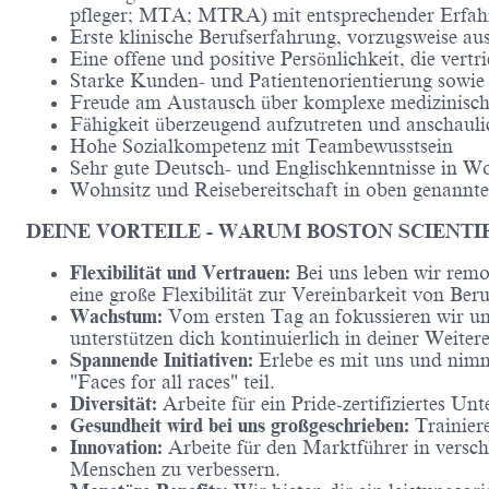
pfleger; MTA; MTRA) mit entsprechender Erfa
Erste klinische Berufserfahrung, vorzugsweise au
Eine offene und positive Persönlichkeit, die vertr
Starke Kunden- und Patientenorientierung sowi
Freude am Austausch über komplexe medizinisch
Fähigkeit überzeugend aufzutreten und anschauli
Hohe Sozialkompetenz mit Teambewusstsein
Sehr gute Deutsch- und Englischkenntnisse in Wo
Wohnsitz und Reisebereitschaft in oben genannt
DEINE VORTEILE - WARUM BOSTON SCIENTIF
Flexibilität und Vertrauen:
Bei uns leben wir remo
eine große Flexibilität zur Vereinbarkeit von Ber
Wachstum:
Vom ersten Tag an fokussieren wir un
unterstützen dich kontinuierlich in deiner Weite
Spannende Initiativen:
Erlebe es mit uns und nim
"Faces for all races" teil.
Diversität:
Arbeite für ein Pride-zertifiziertes U
Gesundheit wird bei uns großgeschrieben:
Trainiere
Innovation:
Arbeite für den Marktführer in versch
Menschen zu verbessern.