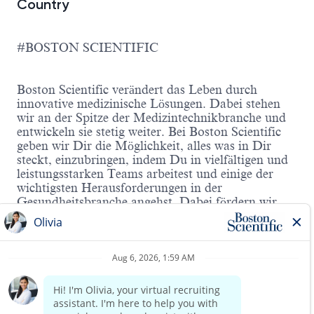
Country
#BOSTON SCIENTIFIC
Boston Scientific verändert das Leben durch
innovative medizinische Lösungen. Dabei stehen
wir an der Spitze der Medizintechnikbranche und
entwickeln sie stetig weiter. Bei Boston Scientific
geben wir Dir die Möglichkeit, alles was in Dir
steckt, einzubringen, indem Du in vielfältigen und
leistungsstarken Teams arbeitest und einige der
wichtigsten Herausforderungen in der
Gesundheitsbranche angehst. Dabei fördern wir
Deine Fähigkeiten und Deine Karriere.
Starte Deine Karriere bei Boston Scientific in
unserem Team Cardiac Rhythm Management -
Herzschrittmacher und Defibrillatoren - für den
Großraum München
zum nächstmöglichen
Zeitpunkt als
Read more