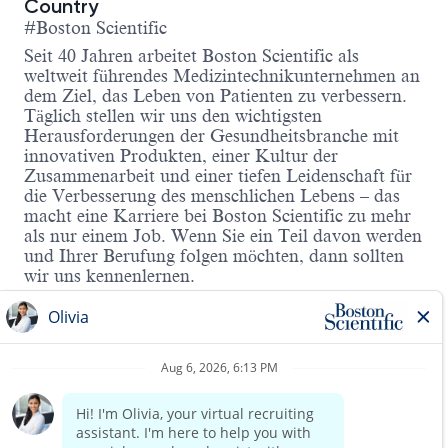
Country
#Boston Scientific
Seit 40 Jahren arbeitet Boston Scientific als
weltweit führendes Medizintechnikunternehmen an
dem Ziel, das Leben von Patienten zu verbessern.
Täglich stellen wir uns den wichtigsten
Herausforderungen der Gesundheitsbranche mit
innovativen Produkten, einer Kultur der
Zusammenarbeit und einer tiefen Leidenschaft für
die Verbesserung des menschlichen Lebens – das
macht eine Karriere bei Boston Scientific zu mehr
als nur einem Job. Wenn Sie ein Teil davon werden
und Ihrer Berufung folgen möchten, dann sollten
wir uns kennenlernen.
Für unseren Geschäftsbereich Endoskopie suchen
wir für die Region Nord/Ost (Berlin, Brandenburg,
Mecklenburg-Vorpommern, nördliches Sachsen
und Sachsen-Anhalt) zum nächstmöglichen
Zeitpunkt einen
Account Manager Endoskopie (m/w/d)
Read more
Ihre Challenge