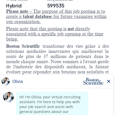
Hybrid
599535
Please note
– The purpose of this job posting is to
create a
talent database
for future vacancies within
our organization.
Please note that this posting is
not
directly
associated with a specific job opening at the time
being.
Boston Scientific
transforme des vies grâce à des
solutions médicales innovantes qui améliorent la
santé de plus de 37 millions de patients dans le
monde chaque année. Nous sommes à l'avant-garde
de l'industrie des dispositifs médicaux, la faisant
évoluer pour répondre aux besoins non satisfaits et
émergents en matière de soins de santé. Notre
culture alimente notre performance et nous
transformons notre vision partagée en valeur grâce
à la contribution de nos 48 000 collègues dans le
monde.
La division
RM (Rhythm Management)
de Boston